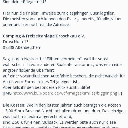
Sind deine Pfleger nett?
Hier nun die finalen Hinweise zum diesjährigen Guerillagrillen.
Die meisten von euch kennen den Platz ja bereits, für alle Neuen
unter uns hier nochmal die
Adresse:
Camping & Freizeitanlage Droschkau e.V.
Droschkau 13
07338 Altenbeuthen
Sagt euren Navis bitte "Fähren vermeiden", weil ihr sonst
wahrscheinlich vom anderen Saaleufer ankommt, was euch eine
angsteinflößende Überfahrt
auf einer vorsintflutlichen Autofähre beschert, die nicht wirklich für
Autos vom Format eines T4 geeignet ist.
Aber falls ihr den besonderen Kick sucht... Bitte!
[IMG:
http://www.bulli-board.de/wcf/images/smilies/biggrin.png
]
Die Kosten:
Wie in den letzten Jahren auch betragen die Kosten
13,00 € pro Bus und Nacht incl. allem drum und dran. Das einzige,
was nochmal extra abgerechnet wird,
sind 2,50 € für einen Müllsack. Es werden bitte auch nur diese
Säcke verwendet, weil das Entsorgungsunternehmen auch nur