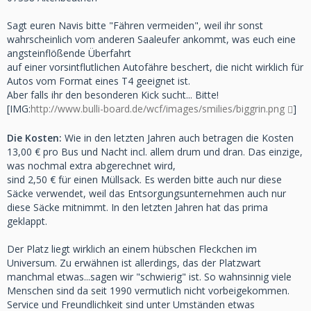
Sagt euren Navis bitte "Fähren vermeiden", weil ihr sonst
wahrscheinlich vom anderen Saaleufer ankommt, was euch eine
angsteinflößende Überfahrt
auf einer vorsintflutlichen Autofähre beschert, die nicht wirklich für
Autos vom Format eines T4 geeignet ist.
Aber falls ihr den besonderen Kick sucht... Bitte!
[IMG:
http://www.bulli-board.de/wcf/images/smilies/biggrin.png
]
Die Kosten:
Wie in den letzten Jahren auch betragen die Kosten
13,00 € pro Bus und Nacht incl. allem drum und dran. Das einzige,
was nochmal extra abgerechnet wird,
sind 2,50 € für einen Müllsack. Es werden bitte auch nur diese
Säcke verwendet, weil das Entsorgungsunternehmen auch nur
diese Säcke mitnimmt. In den letzten Jahren hat das prima
geklappt.
Der Platz liegt wirklich an einem hübschen Fleckchen im
Universum. Zu erwähnen ist allerdings, das der Platzwart
manchmal etwas...sagen wir "schwierig" ist. So wahnsinnig viele
Menschen sind da seit 1990 vermutlich nicht vorbeigekommen.
Service und Freundlichkeit sind unter Umständen etwas