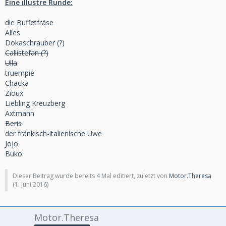
Eine illustre Runde:
die Buffetfräse
Alles
Dokaschrauber (?)
Callistefan (?)
Ulla
truempie
Chacka
Zioux
Liebling Kreuzberg
Axtmann
Beris
der fränkisch-italienische Uwe
Jojo
Buko
Dieser Beitrag wurde bereits 4 Mal editiert, zuletzt von
Motor.Theresa
(
1. Juni 2016
)
Motor.Theresa