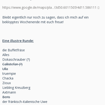
https://www.google.de/maps/pla…!3d50.6011505!4d11.586111
Bleibt eigentlich nur noch zu sagen, dass ich mich auf ein
beklopptes Wochenende mit euch freue!
Eine illustre Runde:
die Buffetfräse
Alles
Dokaschrauber (?)
Callistefan (?)
Ulla
truempie
Chacka
Zioux
Liebling Kreuzberg
Axtmann
Beris
der fränkisch-italienische Uwe