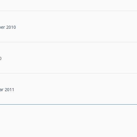
ber 2010
0
uar 2011