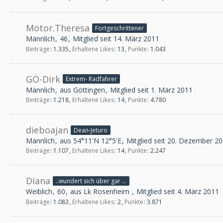
Motor.Theresa
Fortgeschrittener
Männlich
46
Mitglied seit 14. März 2011
Beiträge
1.335
Erhaltene Likes
13
Punkte
1.043
GÖ-Dirk
Extrem- Radfahrer
Männlich
aus Göttingen
Mitglied seit 1. März 2011
Beiträge
1.218
Erhaltene Likes
14
Punkte
4.780
dieboajan
Dean-Jeturo
Männlich
aus 54°11'N 12°5'E
Mitglied seit 20. Dezember 2
Beiträge
1.107
Erhaltene Likes
14
Punkte
2.247
Diana
..wundert sich über gar nimmer
Weiblich
60
aus Lk Rosenheim
Mitglied seit 4. März 2011
Beiträge
1.083
Erhaltene Likes
2
Punkte
3.871