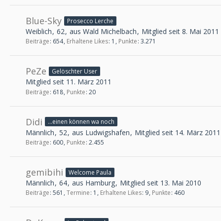
Blue-Sky
Prosecco Lerche
Weiblich
62
aus Wald Michelbach
Mitglied seit 8. Mai 2011
Beiträge
654
Erhaltene Likes
1
Punkte
3.271
PeZe
Gelöschter User
Mitglied seit 11. März 2011
Beiträge
618
Punkte
20
Didi
...einen können wa noch
Männlich
52
aus Ludwigshafen
Mitglied seit 14. März 2011
Beiträge
600
Punkte
2.455
gemibihi
Welcome Paula
Männlich
64
aus Hamburg
Mitglied seit 13. Mai 2010
Beiträge
561
Termine
1
Erhaltene Likes
9
Punkte
460