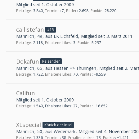
Mitglied seit 1. Oktober 2009
Beiträge
3.840
Termine
7
Bilder
2.698
Punkte
28.220
callistefan
#15
Männlich
49
aus LK Eichsfeld
Mitglied seit 3. März 2011
Beiträge
2.118
Erhaltene Likes
3
Punkte
5.297
Dokafun
Reisender
Männlich
65
aus Hessen => Thüringen
Mitglied seit 2. Mär
Beiträge
1.722
Erhaltene Likes
70
Punkte
−9.559
Califun
Mitglied seit 1. Oktober 2009
Beiträge
1.549
Erhaltene Likes
27
Punkte
−16.652
XLspecial
Könich der Insel
Männlich
50
aus Wedemark
Mitglied seit 4. November 20
Beiträge
1.336
Termine
38
Erhaltene Likes
73
Punkte
−1.421