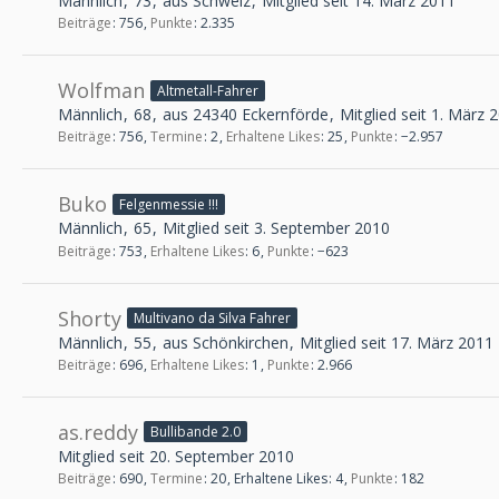
Männlich
73
aus Schweiz
Mitglied seit 14. März 2011
Beiträge
756
Punkte
2.335
Wolfman
Altmetall-Fahrer
Männlich
68
aus 24340 Eckernförde
Mitglied seit 1. März 
Beiträge
756
Termine
2
Erhaltene Likes
25
Punkte
−2.957
Buko
Felgenmessie !!!
Männlich
65
Mitglied seit 3. September 2010
Beiträge
753
Erhaltene Likes
6
Punkte
−623
Shorty
Multivano da Silva Fahrer
Männlich
55
aus Schönkirchen
Mitglied seit 17. März 2011
Beiträge
696
Erhaltene Likes
1
Punkte
2.966
as.reddy
Bullibande 2.0
Mitglied seit 20. September 2010
Beiträge
690
Termine
20
Erhaltene Likes
4
Punkte
182