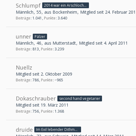
Schlumpf
2014 war ein Arschloch ... in 2015 wird alles besser!
Männlich
55
aus Bockenheim
Mitglied seit 24. Februar 20
Beiträge
1.041
Punkte
3.640
unner
Pälzer
Männlich
46
aus Mutterstadt
Mitglied seit 4. April 2011
Beiträge
813
Punkte
3.239
Nuellz
Mitglied seit 2. Oktober 2009
Beiträge
786
Punkte
−965
Dokaschrauber
second hand vegetarier
Mitglied seit 19. März 2011
Beiträge
756
Punkte
1.368
druide
Im Exil lebender Dithmarscher