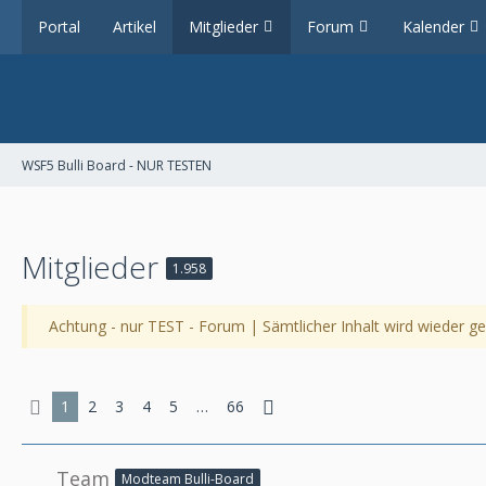
Portal
Artikel
Mitglieder
Forum
Kalender
WSF5 Bulli Board - NUR TESTEN
Mitglieder
1.958
Achtung - nur TEST - Forum | Sämtlicher Inhalt wird wieder gel
1
2
3
4
5
…
66
Team
Modteam Bulli-Board