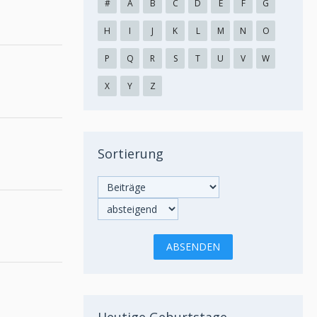
#
A
B
C
D
E
F
G
H
I
J
K
L
M
N
O
P
Q
R
S
T
U
V
W
X
Y
Z
Sortierung