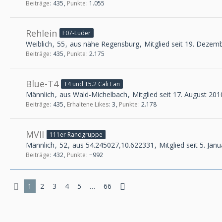
Beiträge
435
Punkte
1.055
Rehlein
F07-Luder
Weiblich
55
aus nähe Regensburg
Mitglied seit 19. Dezem
Beiträge
435
Punkte
2.175
Blue-T4
T4 und T5.2 Cali Fan
Männlich
aus Wald-Michelbach
Mitglied seit 17. August 201
Beiträge
435
Erhaltene Likes
3
Punkte
2.178
MVII
111er Randgruppe
Männlich
52
aus 54.245027,10.622331
Mitglied seit 5. Jan
Beiträge
432
Punkte
−992
1
2
3
4
5
…
66