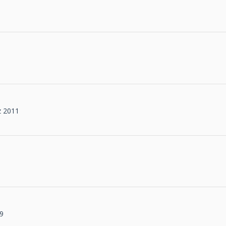
z 2011
09