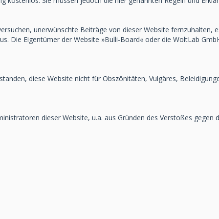
llig kostenlos. Sie müssen jedoch die hier genannten Regeln und Erkl
rsuchen, unerwünschte Beiträge von dieser Website fernzuhalten, es i
 aus. Die Eigentümer der Website »Bulli-Board« oder die WoltLab Gmb
rstanden, diese Website nicht für Obszönitäten, Vulgäres, Beleidigung
stratoren dieser Website, u.a. aus Gründen des Verstoßes gegen die