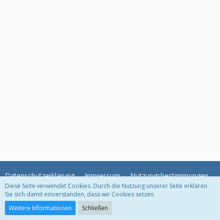
Datenschutzerklärung
Impressum
Nutzungsbestimmungen
Diese Seite verwendet Cookies. Durch die Nutzung unserer Seite erklären
Sie sich damit einverstanden, dass wir Cookies setzen.
Community-Software:
WoltLab Suite™ 3.0.18
Weitere Informationen
Schließen