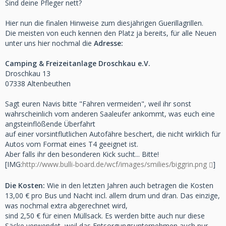
Sind deine Pfleger nett?
Hier nun die finalen Hinweise zum diesjährigen Guerillagrillen.
Die meisten von euch kennen den Platz ja bereits, für alle Neuen
unter uns hier nochmal die
Adresse:
Camping & Freizeitanlage Droschkau e.V.
Droschkau 13
07338 Altenbeuthen
Sagt euren Navis bitte "Fähren vermeiden", weil ihr sonst
wahrscheinlich vom anderen Saaleufer ankommt, was euch eine
angsteinflößende Überfahrt
auf einer vorsintflutlichen Autofähre beschert, die nicht wirklich für
Autos vom Format eines T4 geeignet ist.
Aber falls ihr den besonderen Kick sucht... Bitte!
[IMG:
http://www.bulli-board.de/wcf/images/smilies/biggrin.png
]
Die Kosten:
Wie in den letzten Jahren auch betragen die Kosten
13,00 € pro Bus und Nacht incl. allem drum und dran. Das einzige,
was nochmal extra abgerechnet wird,
sind 2,50 € für einen Müllsack. Es werden bitte auch nur diese
Säcke verwendet, weil das Entsorgungsunternehmen auch nur