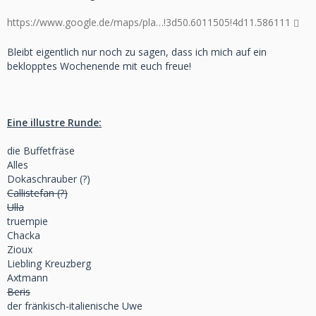
https://www.google.de/maps/pla…!3d50.6011505!4d11.586111
Bleibt eigentlich nur noch zu sagen, dass ich mich auf ein
beklopptes Wochenende mit euch freue!
Eine illustre Runde:
die Buffetfräse
Alles
Dokaschrauber (?)
Callistefan (?)
Ulla
truempie
Chacka
Zioux
Liebling Kreuzberg
Axtmann
Beris
der fränkisch-italienische Uwe