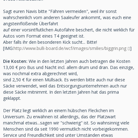
Sagt euren Navis bitte "Fähren vermeiden", weil ihr sonst
wahrscheinlich vom anderen Saaleufer ankommt, was euch eine
angsteinflößende Überfahrt
auf einer vorsintflutlichen Autofähre beschert, die nicht wirklich für
Autos vom Format eines T4 geeignet ist.
Aber falls ihr den besonderen Kick sucht... Bitte!
[IMG:
http://www.bulli-board.de/wcf/images/smilies/biggrin.png
]
Die Kosten:
Wie in den letzten Jahren auch betragen die Kosten
13,00 € pro Bus und Nacht incl. allem drum und dran. Das einzige,
was nochmal extra abgerechnet wird,
sind 2,50 € für einen Müllsack. Es werden bitte auch nur diese
Säcke verwendet, weil das Entsorgungsunternehmen auch nur
diese Säcke mitnimmt. In den letzten Jahren hat das prima
geklappt.
Der Platz liegt wirklich an einem hübschen Fleckchen im
Universum. Zu erwähnen ist allerdings, das der Platzwart
manchmal etwas...sagen wir "schwierig" ist. So wahnsinnig viele
Menschen sind da seit 1990 vermutlich nicht vorbeigekommen.
Service und Freundlichkeit sind unter Umständen etwas