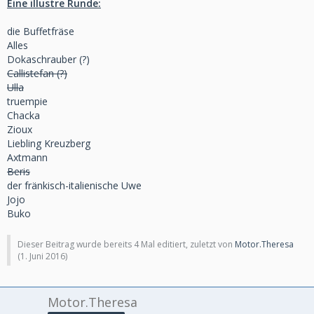
Eine illustre Runde:
die Buffetfräse
Alles
Dokaschrauber (?)
Callistefan (?)
Ulla
truempie
Chacka
Zioux
Liebling Kreuzberg
Axtmann
Beris
der fränkisch-italienische Uwe
Jojo
Buko
Dieser Beitrag wurde bereits 4 Mal editiert, zuletzt von
Motor.Theresa
(
1. Juni 2016
)
Motor.Theresa