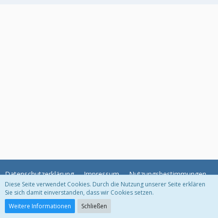
Datenschutzerklärung
Impressum
Nutzungsbestimmungen
Diese Seite verwendet Cookies. Durch die Nutzung unserer Seite erklären
Sie sich damit einverstanden, dass wir Cookies setzen.
Community-Software:
WoltLab Suite™ 3.0.18
Weitere Informationen
Schließen